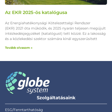
Az EKR 2025-ös katalógusa
Az Energiahatékonysági Kötelezettségi Rendszer
(EKR) 2021 óta működik, és 2025 nyarán teljesen megújult
intézkedésjegyzéket (katalógust) tett közzé. Ez a lakosság
és a közlekedési szektor számára kínál egyszerűsített
Tovább olvasom »
Szolgáltatásaink
ESG/Fenntarthatóság