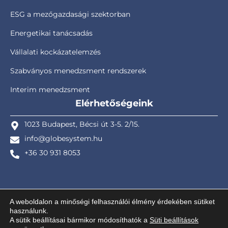
ESG a mezőgazdasági szektorban
Energetikai tanácsadás
Vállalati kockázatelemzés
Szabványos menedzsment rendszerek
Interim menedzsment
Elérhetőségeink
1023 Budapest, Bécsi út 3-5. 2/15.
info@globesystem.hu
+36 30 931 8053
A weboldalon a minőségi felhasználói élmény érdekében sütiket
használunk.
© GlobEnergy Kft. – Globe System Project Solution Ltd. – Design ©
A sütik beállításai bármikor módosíthatók a
Süti beállítások