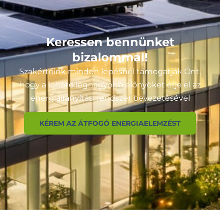
Keressen bennünket
bizalommal!
Szakértőink minden lépésnél támogatják Önt,
hogy a lehető legnagyobb előnyöket érje el az
energiairányítási rendszer bevezetésével
KÉREM AZ ÁTFOGÓ ENERGIAELEMZÉST