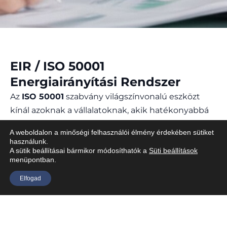
EIR / ISO 50001
Energiairányítási Rendszer
Az
ISO 50001
szabvány világszínvonalú eszközt
kínál azoknak a vállalatoknak, akik hatékonyabbá
és fenntarthatóbbá szeretnék tenni
A weboldalon a minőségi felhasználói élmény érdekében sütiket
energiagazdálkodásukat. Iparágaktól, vállalati
használunk.
mérettől függetlenül, az energiairányítási rendszer
A sütik beállításai bármikor módosíthatók a
Süti beállítások
menüpontban.
bevezetése mérhető eredményeket hoz a
költségek csökkentésében és a környezeti
Elfogad
hatások mérséklésében.