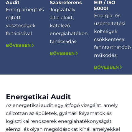
Audit
Szakreferens
EIR / ISO
50001
Energiamegtakarítás
Jogszabály
Energia- és
rejtett
által előírt,
üzemeltetési
veszteségek
kötelező
költségek
feltárásával
energiahatékonysági
csökkentése,
tanácsadás
BŐVEBBEN
fenntarthatóbb
BŐVEBBEN
működés
BŐVEBBEN
Energetikai Audit
Az energetikai audit egy átfogó vizsgálat, amely
célzottan az épületek, gyártási folyamatok és
logisztikai rendszerek energiahatékonyságát
elemzi, és olyan megoldásokat kínál, amelyekkel