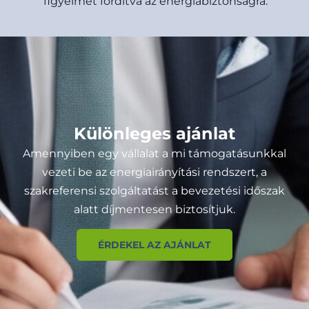
figyelmet fordítva az energiabiztonságra.
Különleges ajánlat
Amennyiben egy vállalat a mi támogatásunkkal
vezeti be az energiairányítási rendszert, a
szakreferensi szolgáltatást a bevezetési időszak
alatt díjmentesen biztosítjuk.
ÉRDEKEL AZ AJÁNLAT