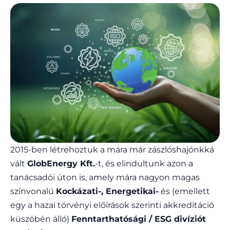
2015-ben létrehoztuk a mára már zászlóshajónkká
vált
GlobEnergy Kft.
-t, és elindultunk azon a
tanácsadói úton is, amely mára nagyon magas
színvonalú
Kockázati-, Energetikai-
és (emellett
egy a hazai törvényi előírások szerinti akkreditáció
küszöbén álló)
Fenntarthatósági / ESG divíziót