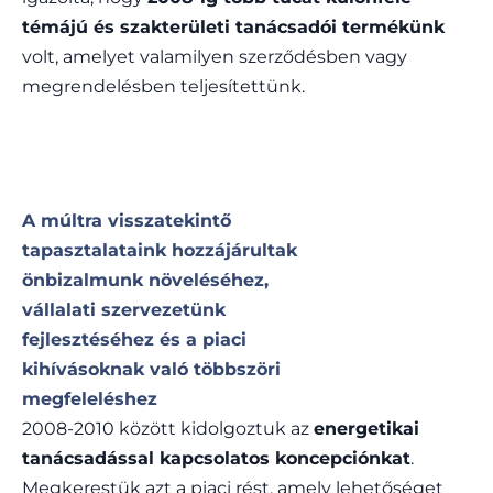
témájú és szakterületi tanácsadói termékünk
volt, amelyet valamilyen szerződésben vagy
megrendelésben teljesítettünk.
A múltra visszatekintő
tapasztalataink hozzájárultak
önbizalmunk növeléséhez,
vállalati szervezetünk
fejlesztéséhez és a piaci
kihívásoknak való többszöri
megfeleléshez
2008-2010 között kidolgoztuk az
energetikai
tanácsadással kapcsolatos koncepciónkat
.
Megkerestük azt a piaci rést, amely lehetőséget