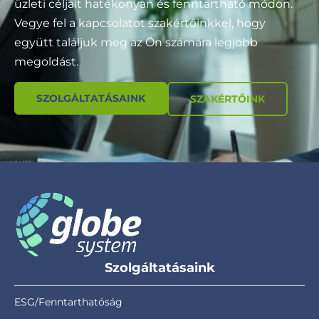
üzleti céljait hatékonyan és fenntartható módon.
Vegye fel a kapcsolatot szakértőinkkel, hogy
együtt találjuk meg az Ön számára legjobb
megoldást.
SZOLGÁLTATÁSAINK
SZAKÉRTŐINK
Szolgáltatásaink
ESG/Fenntarthatóság