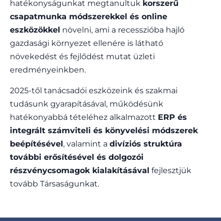
hatékonyságunkat megtanultuk
korszerű
csapatmunka módszerekkel és online
eszközökkel
növelni, ami a recesszióba hajló
gazdasági környezet ellenére is látható
növekedést és fejlődést mutat üzleti
eredményeinkben.
2025-től tanácsadói eszközeink és szakmai
tudásunk gyarapításával, működésünk
hatékonyabbá tételéhez alkalmazott
ERP és
integrált számviteli és könyvelési módszerek
beépítésével
, valamint a
divíziós struktúra
további erősítésével és dolgozói
részvénycsomagok kialakításával
fejlesztjük
tovább Társaságunkat.