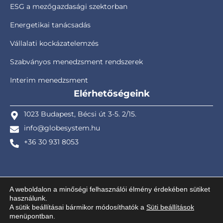
ESG a mezőgazdasági szektorban
Energetikai tanácsadás
Vállalati kockázatelemzés
Szabványos menedzsment rendszerek
Interim menedzsment
Elérhetőségeink
1023 Budapest, Bécsi út 3-5. 2/15.
info@globesystem.hu
+36 30 931 8053
A weboldalon a minőségi felhasználói élmény érdekében sütiket
használunk.
© GlobEnergy Kft. – Globe System Project Solution Ltd. – Design ©
A sütik beállításai bármikor módosíthatók a
Süti beállítások
menüpontban.
kreativiki
– 2025. – Minden jog fenntartva! |
Adatkezelési tájékoztató