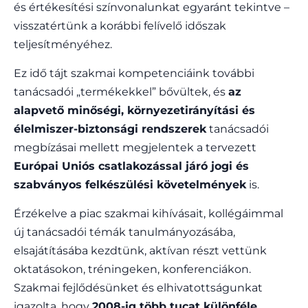
és értékesítési színvonalunkat egyaránt tekintve –
visszatértünk a korábbi felívelő időszak
teljesítményéhez.
Ez idő tájt szakmai kompetenciáink további
tanácsadói „termékekkel” bővültek, és
az
alapvető minőségi, környezetirányítási és
élelmiszer-biztonsági rendszerek
tanácsadói
megbízásai mellett megjelentek a tervezett
Európai Uniós csatlakozással járó jogi és
szabványos felkészülési követelmények
is.
Érzékelve a piac szakmai kihívásait, kollégáimmal
új tanácsadói témák tanulmányozásába,
elsajátításába kezdtünk, aktívan részt vettünk
oktatásokon, tréningeken, konferenciákon.
Szakmai fejlődésünket és elhivatottságunkat
igazolta, hogy
2008-ig több tucat különféle