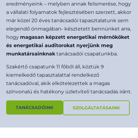
eredményeink – melyben annak felismerése, hogy
a vállalati folyamatok fejlesztésében szerzett, akkor
már közel 20 éves tanácsadói tapasztalatunk sem
elegendő önmagában- késztetett bennünket arra,
hogy
magasan képzett energetikai mérnököket
és energetikai auditorokat nyerjünk meg
munkatársainknak
tanácsadói csapatunkba.
Szakértő csapatunk 11 főből áll, köztük 9
kiemelkedő tapasztalattal rendelkező
tanácsadóval, akik elkötelezettek a magas
színvonalú és hatékony üzletviteli tanácsadás iránt.
TANÁCSADÓINK
SZOLGÁLTATÁSAINK