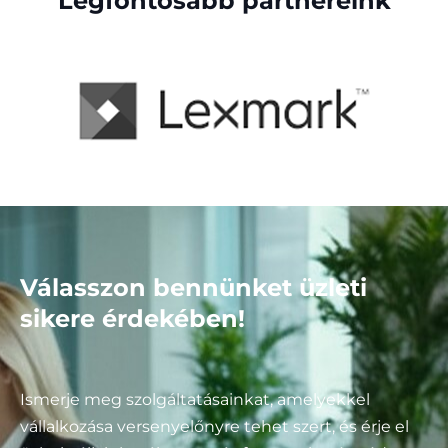
Legfontosabb partnereink
Válasszon bennünket üzleti
sikere érdekében!
Ismerje meg szolgáltatásainkat, amelyekkel
vállalkozása versenyelőnyre tehet szert, és érje el