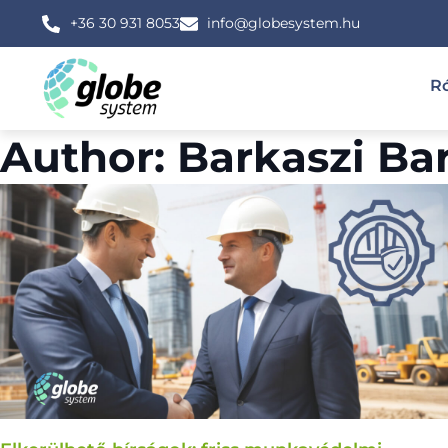
+36 30 931 8053
info@globesystem.hu
R
Author:
Barkaszi Ba