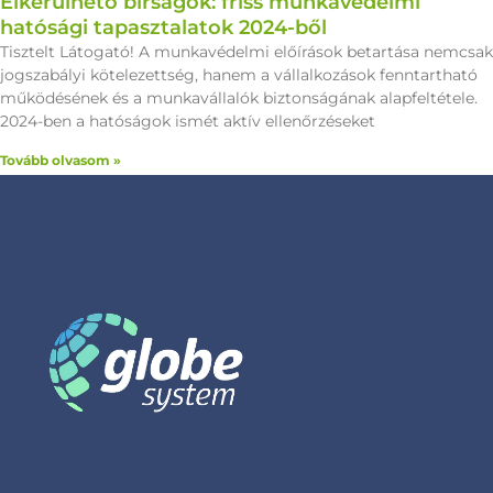
Elkerülhető bírságok: friss munkavédelmi
hatósági tapasztalatok 2024-ből
Tisztelt Látogató! A munkavédelmi előírások betartása nemcsak
jogszabályi kötelezettség, hanem a vállalkozások fenntartható
működésének és a munkavállalók biztonságának alapfeltétele.
2024-ben a hatóságok ismét aktív ellenőrzéseket
Tovább olvasom »