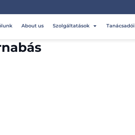
ólunk
About us
Szolgáltatások
Tanácsadó
rnabás