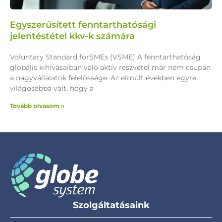
Egyszerűsített fenntarthatósági
jelentéstétel kkv-k számára
Voluntary Standard forSMEs (VSME) A fenntarthatóság
globális kihívásaiban való aktív részvétel már nem csupán
a nagyvállalatok felelőssége. Az elmúlt években egyre
világosabbá vált, hogy a
Tovább olvasom »
Szolgáltatásaink