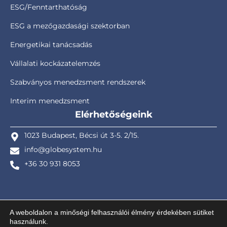
ESG/Fenntarthatóság
ESG a mezőgazdasági szektorban
Energetikai tanácsadás
Vállalati kockázatelemzés
Szabványos menedzsment rendszerek
Interim menedzsment
Elérhetőségeink
1023 Budapest, Bécsi út 3-5. 2/15.
info@globesystem.hu
+36 30 931 8053
A weboldalon a minőségi felhasználói élmény érdekében sütiket
használunk.