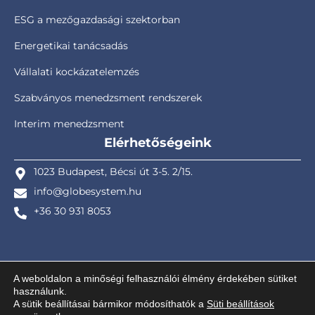
ESG a mezőgazdasági szektorban
Energetikai tanácsadás
Vállalati kockázatelemzés
Szabványos menedzsment rendszerek
Interim menedzsment
Elérhetőségeink
1023 Budapest, Bécsi út 3-5. 2/15.
info@globesystem.hu
+36 30 931 8053
A weboldalon a minőségi felhasználói élmény érdekében sütiket
használunk.
© GlobEnergy Kft. – Globe System Project Solution Ltd. – Design ©
A sütik beállításai bármikor módosíthatók a
Süti beállítások