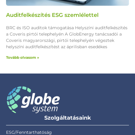
Auditfelkészítés ESG szemlélettel
BRC és ISO auditok támogatása Helyszíni auditfelkészítés
a Coveris pirtói telephelyén A GlobEnergy tanácsadói a
Coveris magyarországi, pirtói telephelyén végeztek
helyszíni auditfelkészítést az áprilisban esedékes
Tovább olvasom »
Szolgáltatásaink
ESG/Fenntarthatóság