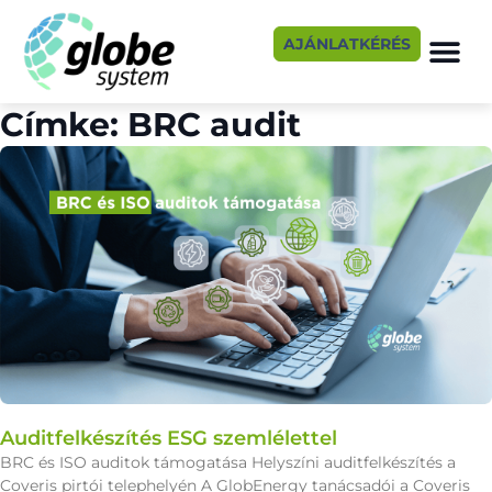
AJÁNLATKÉRÉS
Címke: BRC audit
Auditfelkészítés ESG szemlélettel
BRC és ISO auditok támogatása Helyszíni auditfelkészítés a
Coveris pirtói telephelyén A GlobEnergy tanácsadói a Coveris