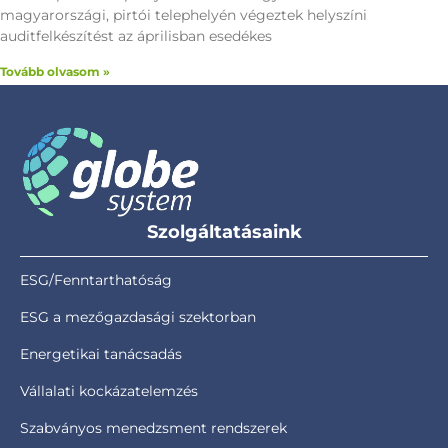
magyarországi, pirtói telephelyén végeztek helyszíni
auditfelkészítést az áprilisban esedékes
Tovább olvasom »
Szolgáltatásaink
ESG/Fenntarthatóság
ESG a mezőgazdasági szektorban
Energetikai tanácsadás
Vállalati kockázatelemzés
Szabványos menedzsment rendszerek