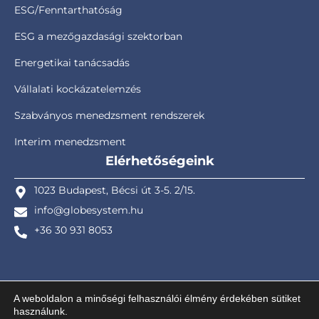
ESG/Fenntarthatóság
ESG a mezőgazdasági szektorban
Energetikai tanácsadás
Vállalati kockázatelemzés
Szabványos menedzsment rendszerek
Interim menedzsment
Elérhetőségeink
1023 Budapest, Bécsi út 3-5. 2/15.
info@globesystem.hu
+36 30 931 8053
A weboldalon a minőségi felhasználói élmény érdekében sütiket
használunk.