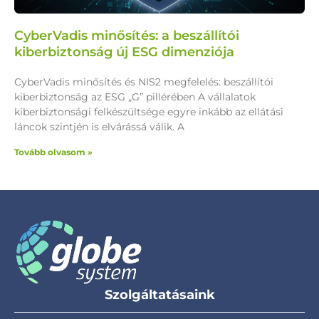
CyberVadis minősítés: a beszállítói
kiberbiztonság új ESG dimenziója
CyberVadis minősítés és NIS2 megfelelés: beszállítói
kiberbiztonság az ESG „G” pillérében A vállalatok
kiberbiztonsági felkészültsége egyre inkább az ellátási
láncok szintjén is elvárássá válik. A
Tovább olvasom »
Szolgáltatásaink