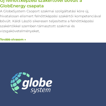
Új felnőttképzési szakértővel bővült a
GlobEnergy csapata
A GlobeSystem Csoport szakmai szolgáltatási köre új,
hivatalosan elismert felnőttképzési szakértői kompetenciával
bővült. Káldi László sikeresen teljesítette a felnőttképzési
szakértőkkel szemben támasztott szakmai és
vizsgakövetelményeket,
Tovább olvasom »