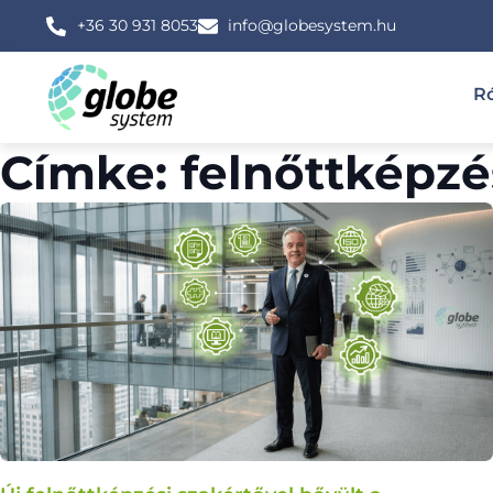
+36 30 931 8053
info@globesystem.hu
R
Címke: felnőttképzé