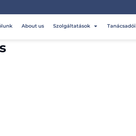
ólunk
About us
Szolgáltatások
Tanácsadó
s