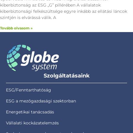
kiberbiztonság az ESG „G” pillérében A vállalatok
kiberbiztonsági felkészültsége egyre inkább az ellátási láncok
szintjén is elvárássá válik. A
Tovább olvasom »
Szolgáltatásaink
ESG/Fenntarthatóság
ESG a mezőgazdasági szektorban
Energetikai tanácsadás
Vállalati kockázatelemzés