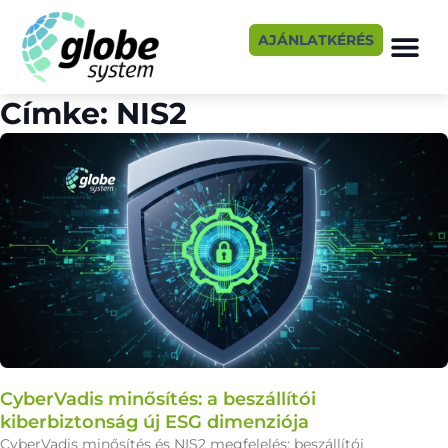
AJÁNLATKÉRÉS
Címke: NIS2
CyberVadis minősítés: a beszállítói
kiberbiztonság új ESG dimenziója
CyberVadis minősítés és NIS2 megfelelés: beszállítói