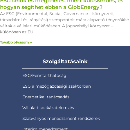
ESG célok és megfelelés: miért kulcskérdés, és
hogyan segíthet ebben a GlobEnergy?
Az ESG (Environmental, Social, Governance – környezeti,
társadalmi és irányítási) szempontok mára alapvető tényezőkké
váltak a vállalati működésben. A jogszabályi környezet –
különösen az EU
Tovább olvasom »
Szolgáltatásaink
ESG/Fenntarthatóság
ESG a mezőgazdasági szektorban
Energetikai tanácsadás
Vállalati kockázatelemzés
Szabványos menedzsment rendszerek
Interim menedzsment