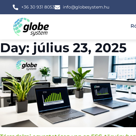
+36 30 931 8053
info@globesystem.hu
R
Day: július 23, 2025