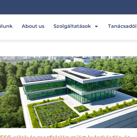
ólunk
About us
Szolgáltatások
Tanácsadó