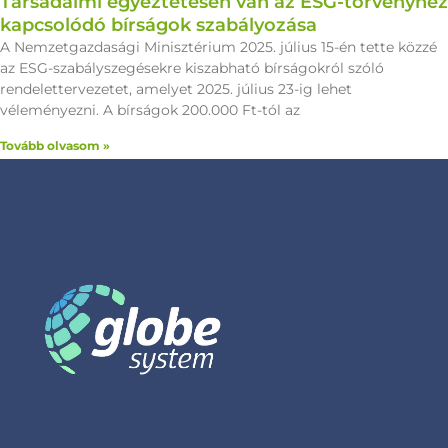
Társadalmi egyeztetésen van az ESG-törvényhez
kapcsolódó bírságok szabályozása
A Nemzetgazdasági Minisztérium 2025. július 15-én tette közzé
az ESG-szabályszegésekre kiszabható bírságokról szóló
rendelettervezetet, amelyet 2025. július 23-ig lehet
véleményezni. A bírságok 200.000 Ft-tól az
Tovább olvasom »