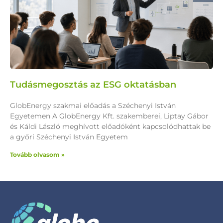
Tudásmegosztás az ESG oktatásban
GlobEnergy szakmai előadás a Széchenyi István
Egyetemen A GlobEnergy Kft. szakemberei, Liptay Gábor
és Káldi László meghívott előadóként kapcsolódhattak be
a győri Széchenyi István Egyetem
Tovább olvasom »