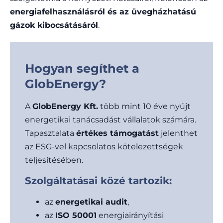
energiafelhasználásról és az üvegházhatású
gázok kibocsátásáról
.
Hogyan segíthet a
GlobEnergy?
A
GlobEnergy Kft.
több mint 10 éve nyújt
energetikai tanácsadást vállalatok számára.
Tapasztalata
értékes támogatást
jelenthet
az ESG-vel kapcsolatos kötelezettségek
teljesítésében.
Szolgáltatásai közé tartozik:
az
energetikai audit
,
az
ISO 50001
energiairányítási