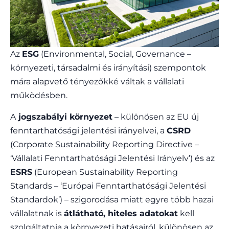
Az
ESG
(Environmental, Social, Governance –
környezeti, társadalmi és irányítási) szempontok
mára alapvető tényezőkké váltak a vállalati
működésben.
A
jogszabályi környezet
– különösen az EU új
fenntarthatósági jelentési irányelvei, a
CSRD
(Corporate Sustainability Reporting Directive –
‘Vállalati Fenntarthatósági Jelentési Irányelv’) és az
ESRS
(European Sustainability Reporting
Standards – ‘Európai Fenntarthatósági Jelentési
Standardok’) – szigorodása miatt egyre több hazai
vállalatnak is
átlátható, hiteles adatokat
kell
szolgáltatnia a környezeti hatásairól, különösen az