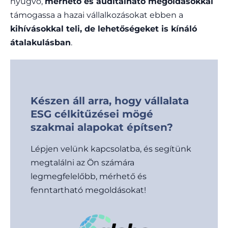
nyugvó,
mérhető és auditálható megoldásokkal
támogassa a hazai vállalkozásokat ebben a
kihívásokkal teli, de lehetőségeket is kínáló
átalakulásban
.
Készen áll arra, hogy vállalata
ESG célkitűzései mögé
szakmai alapokat építsen?
Lépjen velünk kapcsolatba, és segítünk
megtalálni az Ön számára
legmegfelelőbb, mérhető és
fenntartható megoldásokat!