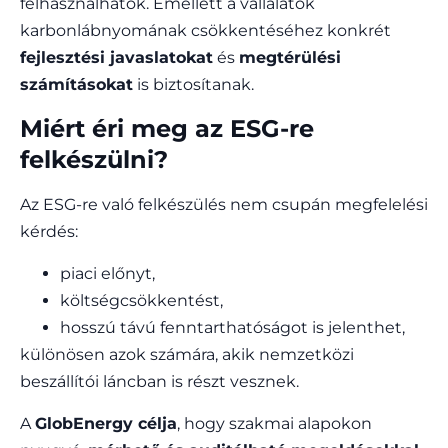
felhasználhatók. Emellett a vállalatok
karbonlábnyomának csökkentéséhez konkrét
fejlesztési javaslatokat
és
megtérülési
számításokat
is biztosítanak.
Miért éri meg az ESG-re
felkészülni?
Az ESG-re való felkészülés nem csupán megfelelési
kérdés:
piaci előnyt,
költségcsökkentést,
hosszú távú fenntarthatóságot is jelenthet,
különösen azok számára, akik nemzetközi
beszállítói láncban is részt vesznek.
A
GlobEnergy célja
, hogy szakmai alapokon