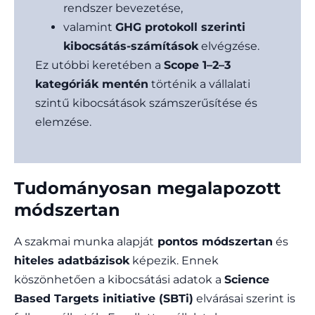
rendszer bevezetése,
valamint
GHG protokoll szerinti
kibocsátás-számítások
elvégzése.
Ez utóbbi keretében a
Scope 1–2–3
kategóriák mentén
történik a vállalati
szintű kibocsátások számszerűsítése és
elemzése.
Tudományosan megalapozott
módszertan
A szakmai munka alapját
pontos módszertan
és
hiteles adatbázisok
képezik. Ennek
köszönhetően a kibocsátási adatok a
Science
Based Targets initiative (SBTi)
elvárásai szerint is