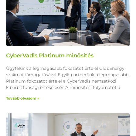
CyberVadis Platinum minősítés
Ügyfelünk a legmagasabb fokozatot érte el GlobEnergy
szakmai támogatásával Egyik partnerünk a legmagasabb,
Platinum fokozatot érte el a CyberVadis nemzetközi
kiberbiztonsági értékelésén.A minősítési folyamatot a
Tovább olvasom »