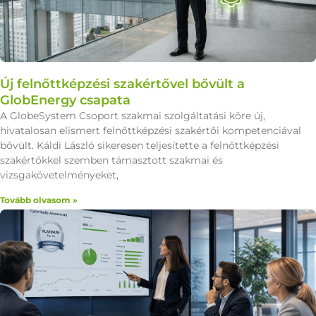
Új felnőttképzési szakértővel bővült a
GlobEnergy csapata
A GlobeSystem Csoport szakmai szolgáltatási köre új,
hivatalosan elismert felnőttképzési szakértői kompetenciával
bővült. Káldi László sikeresen teljesítette a felnőttképzési
szakértőkkel szemben támasztott szakmai és
vizsgakövetelményeket,
Tovább olvasom »