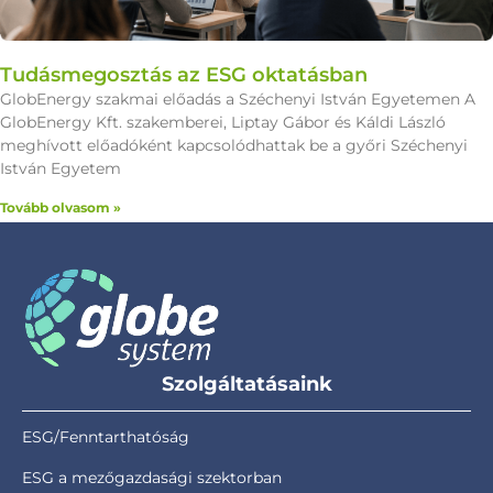
Tudásmegosztás az ESG oktatásban
GlobEnergy szakmai előadás a Széchenyi István Egyetemen A
GlobEnergy Kft. szakemberei, Liptay Gábor és Káldi László
meghívott előadóként kapcsolódhattak be a győri Széchenyi
István Egyetem
Tovább olvasom »
Szolgáltatásaink
ESG/Fenntarthatóság
ESG a mezőgazdasági szektorban