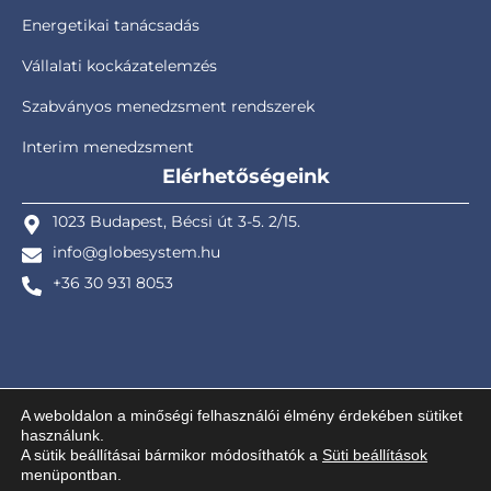
Energetikai tanácsadás
Vállalati kockázatelemzés
Szabványos menedzsment rendszerek
Interim menedzsment
Elérhetőségeink
1023 Budapest, Bécsi út 3-5. 2/15.
info@globesystem.hu
+36 30 931 8053
A weboldalon a minőségi felhasználói élmény érdekében sütiket
© GlobEnergy Kft. – Globe System Project Solution Ltd. – Design ©
használunk.
kreativiki
– 2025. – Minden jog fenntartva! |
Adatkezelési tájékoztató
A sütik beállításai bármikor módosíthatók a
Süti beállítások
menüpontban.
|
Süti szabályzat