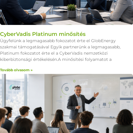
CyberVadis Platinum minősítés
Ügyfelünk a legmagasabb fokozatot érte el GlobEnergy
szakmai támogatásával Egyik partnerünk a legmagasabb,
Platinum fokozatot érte el a CyberVadis nemzetközi
kiberbiztonsági értékelésén.A minősítési folyamatot a
Tovább olvasom »