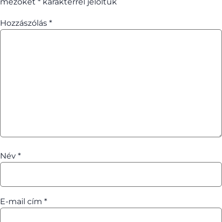
mezőket
*
karakterrel jelöltük
Hozzászólás
*
Név
*
E-mail cím
*