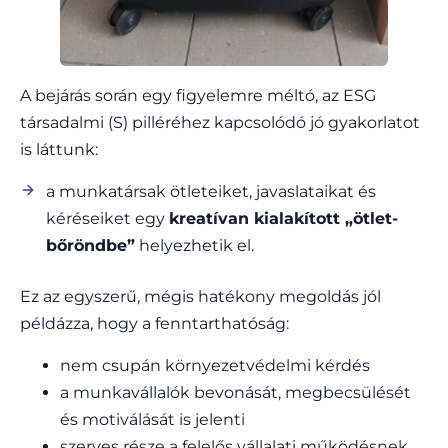
A bejárás során egy figyelemre méltó, az ESG
társadalmi (S) pilléréhez kapcsolódó jó gyakorlatot
is láttunk:
a munkatársak ötleteiket, javaslataikat és
kéréseiket egy
kreatívan kialakított „ötlet-
bőröndbe”
helyezhetik el.
Ez az egyszerű, mégis hatékony megoldás jól
példázza, hogy a fenntarthatóság:
nem csupán környezetvédelmi kérdés
a munkavállalók bevonását, megbecsülését
és motiválását is jelenti
szerves része a felelős vállalati működésnek