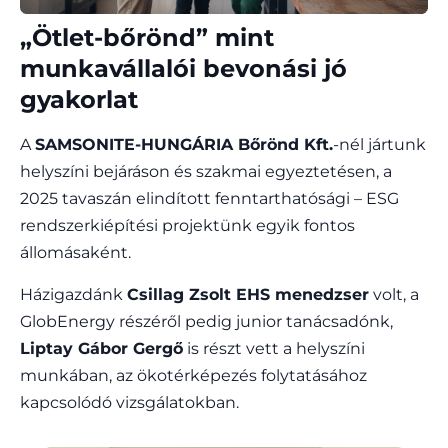
„Ötlet-bőrönd” mint
munkavállalói bevonási jó
gyakorlat
A
SAMSONITE-HUNGÁRIA Bőrönd Kft.
-nél jártunk
helyszíni bejáráson és szakmai egyeztetésen, a
2025 tavaszán elindított fenntarthatósági – ESG
rendszerkiépítési projektünk egyik fontos
állomásaként.
Házigazdánk
Csillag Zsolt EHS menedzser
volt, a
GlobEnergy részéről pedig junior tanácsadónk,
Liptay Gábor Gergő
is részt vett a helyszíni
munkában, az ökotérképezés folytatásához
kapcsolódó vizsgálatokban.