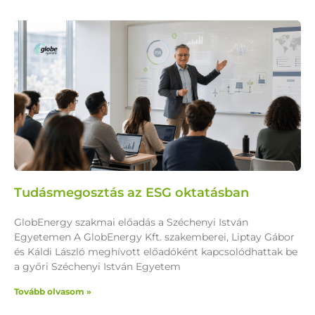
Tudásmegosztás az ESG oktatásban
GlobEnergy szakmai előadás a Széchenyi István
Egyetemen A GlobEnergy Kft. szakemberei, Liptay Gábor
és Káldi László meghívott előadóként kapcsolódhattak be
a győri Széchenyi István Egyetem
Tovább olvasom »