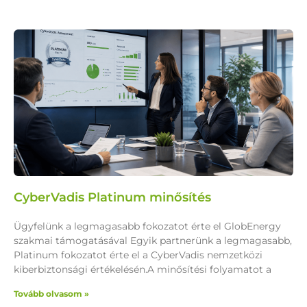
CyberVadis Platinum minősítés
Ügyfelünk a legmagasabb fokozatot érte el GlobEnergy
szakmai támogatásával Egyik partnerünk a legmagasabb,
Platinum fokozatot érte el a CyberVadis nemzetközi
kiberbiztonsági értékelésén.A minősítési folyamatot a
Tovább olvasom »