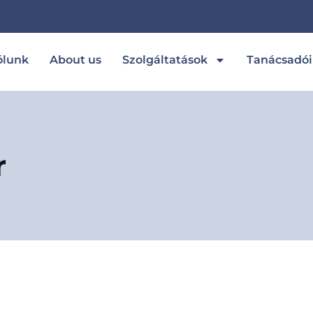
ólunk
About us
Szolgáltatások
Tanácsadó
r