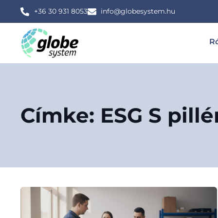
+36 30 931 8053
info@globesystem.hu
R
Címke: ESG S pillé