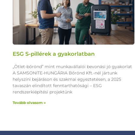
ESG S-pillérek a gyakorlatban
„Ötlet-bőrönd” mint munkavállalói bevonási jó gyakorlat
A SAMSONITE-HUNGÁRIA Bőrönd Kft.-nél jártunk
helyszíni bejáráson és szakmai egyeztetésen, a 2025
tavaszán elindított fenntarthatósági – ESG
rendszerkiépítési projektünk
Tovább olvasom »