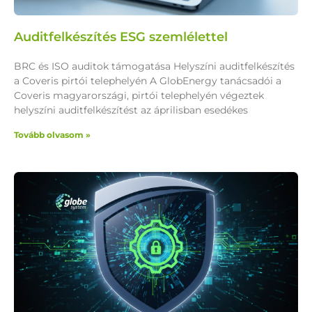
Auditfelkészítés ESG szemlélettel
BRC és ISO auditok támogatása Helyszíni auditfelkészítés
a Coveris pirtói telephelyén A GlobEnergy tanácsadói a
Coveris magyarországi, pirtói telephelyén végeztek
helyszíni auditfelkészítést az áprilisban esedékes
Tovább olvasom »