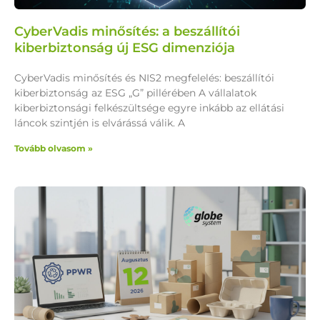
CyberVadis minősítés: a beszállítói
kiberbiztonság új ESG dimenziója
CyberVadis minősítés és NIS2 megfelelés: beszállítói
kiberbiztonság az ESG „G” pillérében A vállalatok
kiberbiztonsági felkészültsége egyre inkább az ellátási
láncok szintjén is elvárássá válik. A
Tovább olvasom »