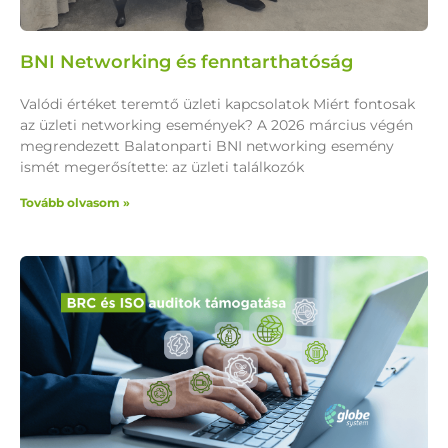
BNI Networking és fenntarthatóság
Valódi értéket teremtő üzleti kapcsolatok Miért fontosak
az üzleti networking események? A 2026 március végén
megrendezett Balatonparti BNI networking esemény
ismét megerősítette: az üzleti találkozók
Tovább olvasom »