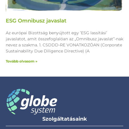
ESG Omnibusz javaslat
Az európai Bizottság benyújtott egy ’ESG lassítási’
javaslatot, amit összefoglalóan az „Omnibusz javaslat”-nak
nevez a szakma. 1. CSDDD-RE VONATKOZÓAN (Corporate
Sustainability Due Diligence Directive) (A
Tovább olvasom »
Szolgáltatásaink