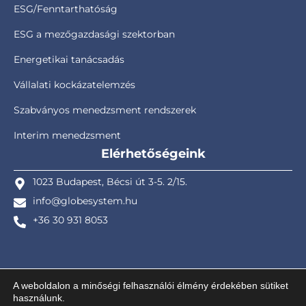
ESG/Fenntarthatóság
ESG a mezőgazdasági szektorban
Energetikai tanácsadás
Vállalati kockázatelemzés
Szabványos menedzsment rendszerek
Interim menedzsment
Elérhetőségeink
1023 Budapest, Bécsi út 3-5. 2/15.
info@globesystem.hu
+36 30 931 8053
A weboldalon a minőségi felhasználói élmény érdekében sütiket
használunk.